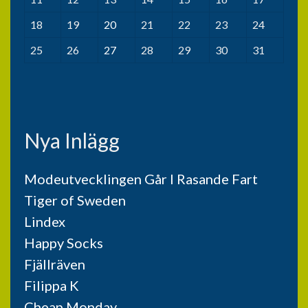
18
19
20
21
22
23
24
25
26
27
28
29
30
31
Nya Inlägg
Modeutvecklingen Går I Rasande Fart
Tiger of Sweden
Lindex
Happy Socks
Fjällräven
Filippa K
Cheap Monday