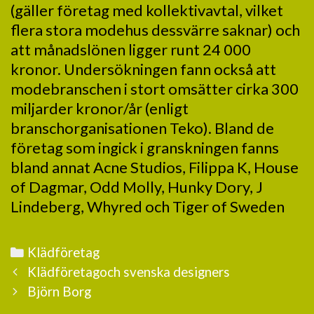
(gäller företag med kollektivavtal, vilket
flera stora modehus dessvärre saknar) och
att månadslönen ligger runt 24 000
kronor. Undersökningen fann också att
modebranschen i stort omsätter cirka 300
miljarder kronor/år (enligt
branschorganisationen Teko). Bland de
företag som ingick i granskningen fanns
bland annat Acne Studios, Filippa K, House
of Dagmar, Odd Molly, Hunky Dory, J
Lindeberg, Whyred och Tiger of Sweden
C
Klädföretag
P
a
Klädföretagoch svenska designers
o
t
Björn Borg
s
e